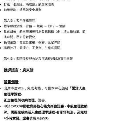
打造「低風險、高成效」的居家環境
動線規劃、通風與安全原則
第六堂：客戶服務流程
標準服務流程：評估 → 規劃 → 執行 → 追蹤
量化成效：將主觀困擾轉為客觀指標（例：清出物品量、節
省時間、壓力分數變化）
倫理議題：尊重自主權、保密、設定界限
溝通技巧：同理心、不批判、引導式提問
第七堂：四階段整理收納程序總複習以及實習匯報
授課語言：廣東話
證書頒發
出席率達90%，完成考核，可獲本中心頒發
「樂活人生
整理學課程-
正念整理與收納管理」
證書。
申請
CVCC中國教育部核心能力崗位證書 - 中級整理收納
師。需要完成
樂活人生整理學課程-有形悟無形」及完成
4小時實習。證書
費用為
$2500