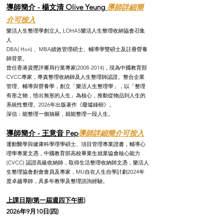
導師簡介 - 楊文清 Olive Yeung
導師詳細簡
介可按入
​樂活人生整理學創立人, LOHAS樂活人生整理收納協會召集
人
DBA( Hon) 、MBA績效管理碩士、輔導學雙碩士及註冊營養
師背景。
曾任香港資歷評審局行業專家(2008-2014)，現為中國教育部
CVCC專家，專責整理收納師及人生整理師認證。整合企業
管理、輔導與營養學，創立「樂活人生整理學」，以「整理
有形之物，悟出無形的人生」為核心，推動從物品到人生的
系統性整理。2026年出版著作《廢墟綠樹》。
深信：能整理一個抽屜，就能整理一段人生。
導師簡介 - 王意音 Pep
導師詳細簡介可按入
運動醫學與健康科學理學碩士、項目管理專業證書，輔導心
理學專業文憑，中國教育部高校畢業生就業協會核心能力
(CVCC) 認證高級收納師，取得生活整理收納師文憑，樂活人
生整理協會創會會員及專家，MU自在人生自學計劃2024年
度卓越導師，具多年教學及整理諮詢經驗。​
上課日期(第一屆週四下午班)
2026年9月10日(四)