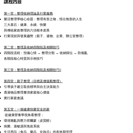
課程內容
第一堂：整理收納理論及行業服務
樂活整理學核心命題：整理有形之物，悟出無形的人生
三大基石：健康、永續、快樂
與傳統家政整理的六項根本差異
行業現狀與發展趨勢（親子、遺物、企業、辦公室整理）
第二堂：整理及收納四階段及相關技巧
四階段流程：預備心情 → 整理分類 → 收納歸位 → 防複亂
各階段核心特質與示例技巧
第三堂：整理及收納四階段及相關技巧II
第四堂：親子整理（目標及價值觀整理）
引導孩子建立取捨標準與自主決策能力
透過物品整理釐清家庭核心價值
實行家庭會議
第五堂：一個健康快樂安全的家
從健康營養學視角看整理：
環境雜亂與壓力荷爾蒙（皮質醇）
病菌、過敏源與免疫系統
生活用品（食品、藥品、化妝品）的有效期管理