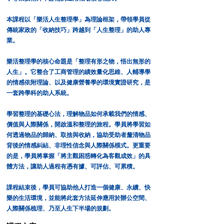
本課程以「樂活人生整理學」為理論框架，帶領學員從
傳統家政的「收納技巧」跨越到「人生整理」的助人專
業。
樂活整理學的核心命題是「整理有形之物，悟出無形的
人生」。它整合了工商管理的績效量化思維、人輔導學
的情感依附理論、以及健康營養學的環境實證研究，是
一套跨學科的助人系統。
學習整理的基礎心法，理解物品如何承載我們的情感、
價值與人際關係，開啟溫和整理的旅程。學員將學習如
何透過物品的歸納、取捨與收納，協助受助者釐清物品
背後的情感糾結、非理性信念與人際關係模式。更重要
的是，學員將掌握「將主觀困惑轉化為客觀成效」的具
體方法，讓助人過程有憑有據、可評估、可累積。
課程結束後，學員可協助他人打造一個健康、永續、快
樂的生活環境，並能將此套方法延伸應用於辦公空間、
人際關係梳理、乃至人生下半場的規劃。