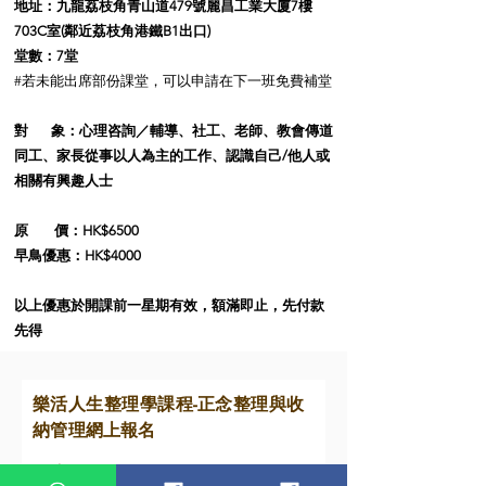
地址：
九龍荔枝角青山道479號麗昌工業大廈7樓
703C室
(鄰近荔枝角港鐵B1出口)
堂數：7堂
#
若未能出席部份課堂，可以申請在下一班免費補堂
對 象：心理咨詢／輔導、社工、老師、教會傳道
同工、家長
從事以人為主的工作、
認識自己/他人或
相關有興趣人士
原 價：HK$65
00
早鳥優惠：HK$40
00
以上優惠於開課前一星期有效，額滿即止，先付款
先得
樂活人生整理學課程-正念整理與收
納管理
網上報名
名字