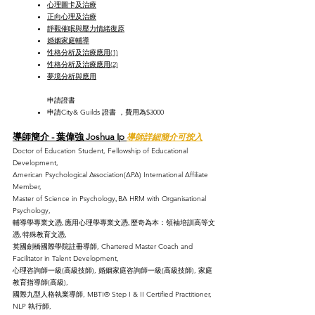
心理圖卡及治療
正向心理及治療
​靜觀催眠與壓力情緒復原
婚姻家庭輔導
性格分析及治療應用(1)
​性格分析及治療應用(2)
夢境分析與應用
申請證書​​
​申請City& Guilds 證書​​ ，費用為$3000
導
師簡介 - 葉偉強 Joshua Ip
導師詳細簡介可按入
Doctor of Education
Student,
Fellowship of Educational
Development,
American Psychological Association(APA) International Affiliate
Member,
Master of Science i
n Psychology
BA HRM with Organisational
,
Psychology,
輔導學專業文憑, 應用心理學專業文憑,
歷奇為本：領袖培訓高等文
憑, 特殊教育文憑,
英國劍橋國際學院註冊導師, Chartered Master Coach and
Facilitator in Talent Development,
心理咨詢師一級(高級技師), 婚姻家庭咨詢師
一級(高級技師)​, 家庭
教育指導師(高級),
國際九型人格執業導師, MBTI® Step I & II Certified Practitioner,
NLP 執行師,