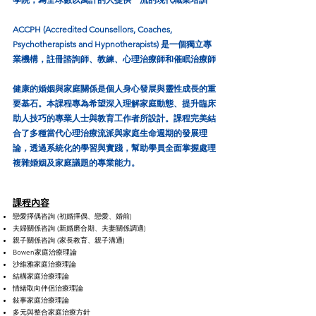
ACCPH (Accredited Counsellors, Coaches,
Psychotherapists and Hypnotherapists) 是一個獨立專
業機構，註冊諮詢師、教練、心理治療師和催眠治療師
健康的婚姻與家庭關係是個人身心發展與靈性成長的重
要基石。本課程專為希望深入理解家庭動態、提升臨床
助人技巧的專業人士與教育工作者所設計。課程完美結
合了多種當代心理治療流派與家庭生命週期的發展理
論，透過系統化的學習與實踐，幫助學員全面掌握處理
複雜婚姻及家庭議題的專業能力。
課程內容
戀愛擇偶咨詢 (初婚擇偶、戀愛、婚前)
夫婦關係咨詢 (新婚磨合期、夫妻關係調適)
親子關係咨詢 (家長教育、親子溝通)
Bowen家庭治療理論
沙維雅家庭治療理論
結構家庭治療理論
情緒取向伴侶治療理論
敍事家庭治療理論
多元與整合家庭治療方針