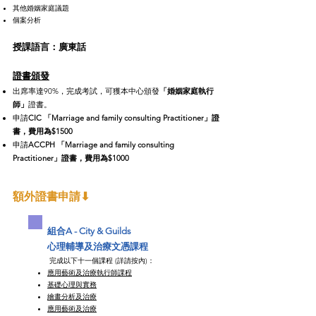
其他婚姻家庭議題
個案分析
授課語言：廣
東
話
證書頒發
出席率達90%，完成考試，可獲本中心頒發
「婚姻家庭
執行
師」
證書。
申請
CIC
「Marriage and family consulting
Practitioner
」證
書，費用為$1500
申請
ACCPH
「Marriage and family consulting
Practitioner
」證書，費用為$1000
額外證書申請​⬇
組合A -
City & Guilds
心理輔導及治療文憑課程
​ 完成以下十一個課程 (詳請按內)：​
應用藝術及治療執行師課程
基礎心理與實務
​繪畫分析及治療​
應用藝術及治療