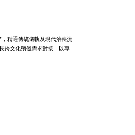
年，精通傳統儀軌及現代治喪流
擅長跨文化殯儀需求對接，以專