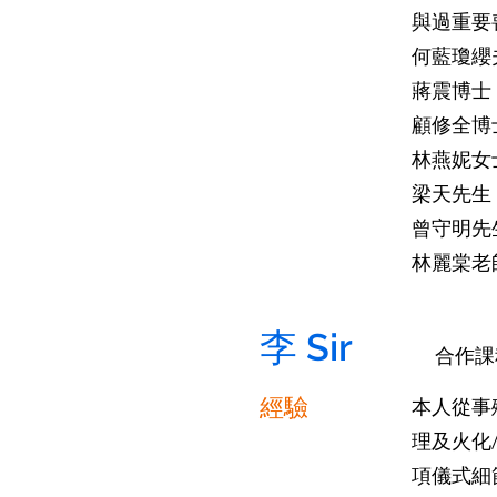
與過重要
何藍瓊纓
蔣震博士
顧修全博
林燕妮女
梁天先生
曾守明先
林麗棠老
​李 Sir
​合作
經驗
本人從事
理及火化
項儀式細