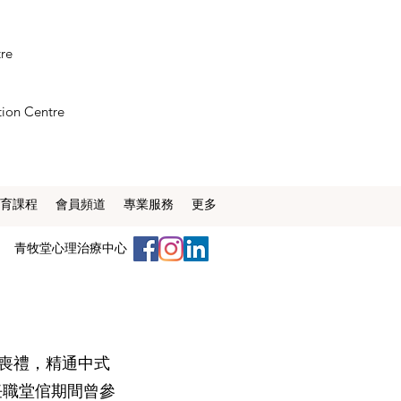
tre
tion Centre
育課程
會員頻道
專業服務
更多
​青牧堂心理治療中心
小喪禮，精通中式
任職堂倌期間曾參