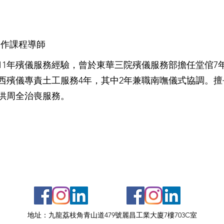
合作課程導師
11年殯儀服務經驗，曾於東華三院殯儀服務部擔任堂倌7
西殯儀專責土工服務4年，其中2年兼職南嘸儀式協調。
供周全治喪服務。
地址：九龍荔枝角青山道479號麗昌工業大廈7樓703C室