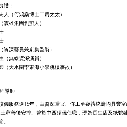
喪禮：
夫人（何鴻燊博士二房太太）
（震雄集團創辦人）
士
士
（資深藝員兼劇集監製）
生（無線資深演員）
師（天水圍李東海小學跳樓事故）
課程導師
殯儀服務逾15年，由資深堂官、仵工至喪禮統籌均具豐
/土葬善後安排。曾於中西殯儀任職，現為長生店及紙號
節。