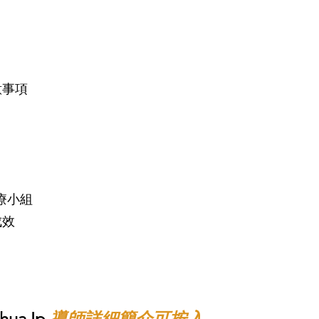
意事項
療小組
成效
ua Ip
導師詳細簡介可按入