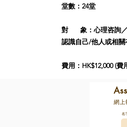
堂數：24堂
對 象：心理咨詢／
認識自己/他人或相關
費用：HK$12,000 (費用
A
​網
名