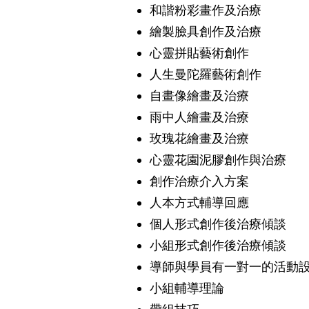
和諧粉彩畫作及治療
繪製臉具創作及治療
心靈拼貼藝術創作
人生曼陀羅藝術創作
自畫像繪畫及治療
雨中人繪畫及治療
玫瑰花繪畫及治療
心靈花園泥膠創作與治療
創作治療介入方案
人本方式輔導回應
個人形式創作後治療傾談
​小組形式創作後治療傾談
導師與學員有一對一的活動
小組輔導理論