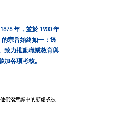
78 年，並於 1900 年
ds) 的宗旨始終如一：透
。致力推動職業教育與
名參加各項考核。
及他們潛意識中的顧慮或被