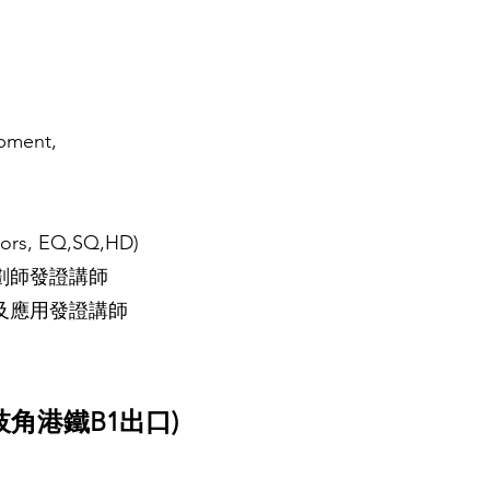
pment,
, EQ,SQ,HD)
規劃師發證講師
析及應用發證講師
枝角港鐵B1出口)