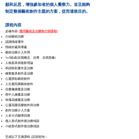
顧和反思，增強參加者的個人覺察力。並且能夠
制定整個藝術創作主題的方案，從而達致目的。
課程內容
必修內容
(應用藝術及治療執行師課程)
介紹藝術治療
認識情緒運作
情緒好處與壞處
藝術治療介入作用
Self組成(自我概念、自尊、自我形象)
人格面具與陰影理論
和諧粉彩畫作及治療
繪製臉具創作及治療
心靈拼貼藝術創作
人生曼陀羅藝術創作
自畫像繪畫及治療
雨中人繪畫及治療
玫瑰花繪畫及治療
心靈花園泥膠創作與治療
創作治療介入方案
人本方式輔導回應
個人形式創作後治療傾談
​小組形式創作後治療傾談
完成以下五個課程 (詳請按內)：