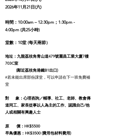
2026年11月21日(六)
時間：10:00am – 12:30pm；1:30pm -
4:00pm
(共25小時)
堂數：10堂 (每天兩節）
地址：
九龍荔枝角青山道479號麗昌工業大廈7樓
703C室
(鄰近荔枝角港鐵B1出口)
#
若未能出席部份課堂，可以申請在下一班免費補
堂
對 象：心理咨詢／輔導、社工、老師、教會傳
道同工、家長
從事以人為主的工作、認識自己/他
人或相關有興趣人士
原 價
：HK$5500
早鳥優惠：HK$3500 (費用包材料費用)