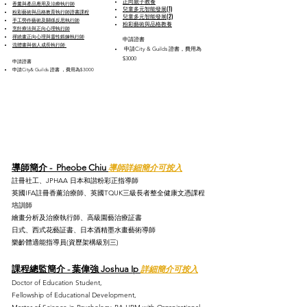
​正向親子教養
香薰與產品應用及治療執行師
​兒童多元智能發展(1)​
粉彩藝術與品格教育執行師證書課程
兒童多元智能發展(2)
手工勞作藝術及關係反思執行師
​粉彩藝術與品格教養
烹飪療法與正向心理執行師
禪繞畫正向心理與靈性鍛鍊執行師
申請證書​​
流體畫與個人成長執行師 ​
申請City & Guilds 證書，費用為
$3000
申請證書​​
​申請City& Guilds 證書​​ ，費用為$3000
導師簡介 - Pheobe Chiu
導師詳細簡介可按入
註冊社工、JPHAA 日本和諧粉彩正指導師
英國IFA註冊香薰治療師、英國TQUK三級長者整全健康文憑課程
培訓師
繪畫分析及治療執行師、高級園藝治療証書
日式、西式花藝証書、日本酒精墨水畫藝術導師
樂齡體適能指導員(資歷架構級別三)
課程總監簡介 - 葉偉強 Joshua Ip
詳細簡介可按入
Doctor of Education
Student,
Fellowship of Educational Development,