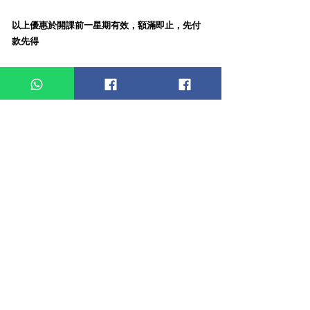
以上優惠於開課前一星期有效，額滿即止，先付
款先得
粉彩藝術與品格教育執行師課程
網上
報名
​粉彩藝術與品格教育執行師課程
名字
姓氏
電子信箱