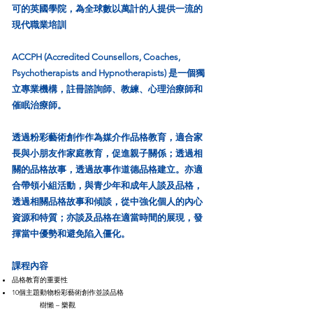
可的英國學院，為全球數以萬計的人提供一流的
現代職業培訓
ACCPH (Accredited Counsellors, Coaches,
Psychotherapists and Hypnotherapists) 是一個獨
立專業機構，註冊諮詢師、教練、心理治療師和
催眠治療師
​。
透過粉彩藝術創作作為媒介作品格教育，適合家
長與小朋友作家庭教育，促進親子關係；透過相
關的品格故事，透過故事作道德品格建立。亦適
合帶領小組活動，與青少年和成年人談及品格，
透過相關品格故事和傾談，從中強化個人的內心
資源和特質；亦談及品格在適當時間的展現，發
揮當中優勢和避免陷入僵化。
課程內容
品格教育的重要性
10個主題動物粉彩藝術創作並談品格
樹懶 – 樂觀