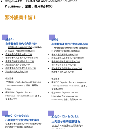
申請
ACCPH
「Pastel Art and Character Education
Practitioner」證書，費用為$1000
額外證書申請​⬇
組合A -
組合B -
心靈藝術及替代治療執行師
心靈藝術及替代治療高級執行師​
1)
應用藝術及治療執行師課程
(必修課程)​
1)
應用藝術及治療執行師課程
(必修課程)​
​2) 完成以下兩個課程 (詳請按內)：
​2) 完成以下五個課程 (詳請按內)：​
香薰與產品應用及治療執行師
香薰與產品應用及治療執行師
粉彩藝術與品格教育執行師證書課程
粉彩藝術與品格教育執行師證書課程
手工勞作藝術及關係反思執行師
手工勞作藝術及關係反思執行師
烹飪療法與正向心理執行師
烹飪療法與正向心理執行師
禪繞畫正向心理與靈性鍛鍊執行師
禪繞畫正向心理與靈性鍛鍊執行師
流體畫與個人成長執行師 ​
流體畫與個人成長執行師 ​
申請證書​​
申請證書​​
申請CIC「Applied Arts and Integrative
​申請CIC「Applied Arts and Integrative
Therapy Practitioner 」證書，費用為
Therapy Advanced Practitioner 」證書，
$2000
費用為$3000
申請IPHM 「Applied Arts and
申請IPHM 「Applied Arts and
Integrative Therapy Practitioner」證書，
Integrative Therapy Advanced
費用為$2000
Practitioner」證書，費用為$3000
組合C -
City & Guilds
組合D -
City & Guilds
心靈藝術及替代治療證書課程
正向親子教養證書課程
1)
應用藝術及治療執行師課程
(必修課程)​
完成以下四個課程 (詳請按內)：
​2)完成以下三個課程 (詳請按內)：