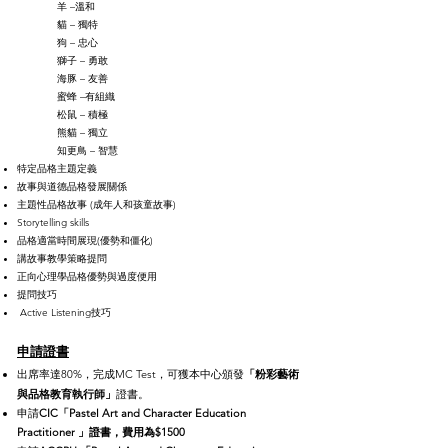
羊 –溫和
貓 – 獨特
狗 – 忠心
獅子 – 勇敢
海豚 – 友善
蜜蜂 –有組織
松鼠 – 積極
熊貓 – 獨立
知更鳥 – 智慧
特定品格主題定義
​故事與道德品格發展關係
主題性品格故事 (成年人和孩童故事)
Storytelling skills
品格適當時間展現(優勢和僵化)
講故事教學策略提問
正向心理學品格優勢與過度便用
提問技巧
​ Active Listening技巧
申請證書
粉彩藝術
出席率達80%，完成MC Test
，可獲本中心頒發
「
與品格教育執行師
」
證書。
申請
CIC「Pastel Art and Character Education
Practitioner 」證書，費用為$1500