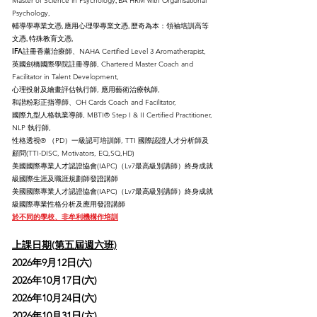
Master of Science in Psychology
BA HRM with Organisational
,
Psychology,
輔導學專業文憑, 應用心理學專業文憑,
歷奇為本：領袖培訓高等
文憑, 特殊教育文憑,
NAHA Certified Level 3 Aromatherapist,
IFA註冊香薰治療師、
英國劍橋國際學院註冊導師, Chartered Master Coach and
Facilitator in Talent Development,
心理投射及繪畫評估執行師, 應用藝術治療執師,
和諧粉彩正指導師、OH Cards Coach and Facilitator,
國際九型人格執業導師, MBTI® Step I & II Certified Practitioner,
NLP 執行師,
性格透視®️ （PD）一級認可培訓師, TTI 國際認證人才分析師及
顧問(TTI-DISC, Motivators, EQ,SQ,HD)
美國國際專業人才認證協會(IAPC)（Lv7最高級別講師）終身成就
級國際生涯及職涯規劃師發證講師
美國國際專業人才認證協會(IAPC)（Lv7最高級別講師）終身成就
級國際專業性格分析及應用發證講師
於不同的學校、非牟利機構作培訓
上課日期(第五屆週六班)
2026年9月12日(六)
2026年10月17日(六)
2026年10月24日(六)
2026年10月31日(六)