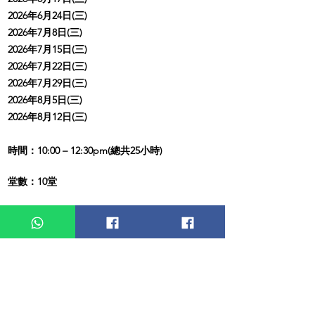
2026年6月24日(三)
2026年7月8日(三)
2026年7月15日(三)
2026年7月22日(三)
2026年7月29日(三)
2026年8月5日(三)
2026年8月12日(三)
時間：10:00 – 12:30pm
(總共25小時)
堂數：10堂
地址：
九龍荔枝角青山道479號麗昌工業大廈7樓
703C室
(鄰近荔枝角港鐵B1出口)
#
若未能出席部份課堂，可以申請在下一班免費補堂
對 象：心理咨詢／輔導、社工、老師、教會傳道
同工、家長
從事以人為主的工作、認識自己/他人或
相關有興趣人士