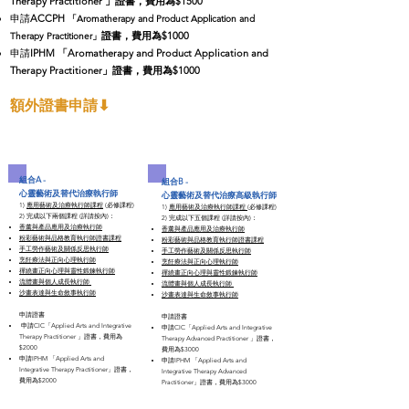
Therapy Practitioner 」證書，費用為$1500
申請
ACCPH
「Aromatherapy and Product Application and
證書，費用為$1000
Therapy Practitioner」
申請
IPHM
「Aromatherapy and Product Application and
Therapy Practitioner」證書，費用為$1000
額外證書申請​⬇
組合A -
組合B -
心靈藝術及替代治療執行師
心靈藝術及替代治療高級執行師​
1)
應用藝術及治療執行師課程
(必修課程)​
1)
應用藝術及治療執行師課程
(必修課程)​
​2) 完成以下兩個課程 (詳請按內)：
​2) 完成以下五個課程 (詳請按內)：​
香薰與產品應用及治療執行師
香薰與產品應用及治療執行師
粉彩藝術與品格教育執行師證書課程
粉彩藝術與品格教育執行師證書課程
手工勞作藝術及關係反思執行師
手工勞作藝術及關係反思執行師
烹飪療法與正向心理執行師
烹飪療法與正向心理執行師
禪繞畫正向心理與靈性鍛鍊執行師
禪繞畫正向心理與靈性鍛鍊執行師
流體畫與個人成長執行師 ​
流體畫與個人成長執行師 ​
沙畫表達與生命敘事執行師
沙畫表達與生命敘事執行師
申請證書​​
申請證書​​
申請CIC「Applied Arts and Integrative
​申請CIC「Applied Arts and Integrative
Therapy Practitioner 」證書，費用為
Therapy Advanced Practitioner 」證書，
$2000
費用為$3000
申請IPHM 「Applied Arts and
申請IPHM 「Applied Arts and
Integrative Therapy Practitioner」證書，
Integrative Therapy Advanced
費用為$2000
Practitioner」證書，費用為$3000