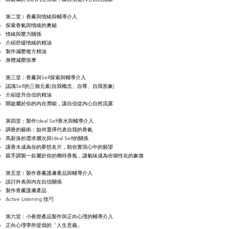
第二堂︰香薰與情緒與輔導介入
探索香氣與情緒的奧秘
情緒與壓力關係
介紹舒緩情緒的精油
製作減壓複方精油
身體減壓按摩
第三堂：香薰與Self探索與輔導介入
認識Self的三個元素(自我概念、自尊、自我形象)
介紹提升自信的精油
開啟屬於你的內在潛能，讓自信從內心自然流露
第四堂：製作Ideal Self香水與輔導介入
調香的藝術：如何選擇代表自我的香氣
馬新洛的需求層次與Ideal Self的關係
讓香水成為你的夢想名片，助你實現心中的願望
親手調製一款屬於你的獨特香氛，讓氣味成為你個性化的象徵
第五堂︰製作香薰護膚產品與輔導介入
談討外表與內在自信關係
製作香薰護膚產品
Active Listening 技巧
第六堂：小夜燈產品製作與正向心理的輔導介入
正向心理學所提倡的「人生意義」