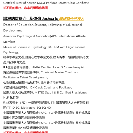
Certified Tutor of Korean KDCA Perfume Master Class Certificate
於不同的學校、非牟利機構作培訓
課程總監簡介 - 葉偉強 Joshua Ip
詳細簡介可按入
Doctor of Education
Student,
Fellowship of Educational
Development,
American Psychological Association(APA) International Affiliate
Member,
Master of Science in Psychology
BA HRM with Organisational
,
Psychology,
輔導學專業文憑, 應用心理學專業文憑,
歷奇為本：領袖培訓高等文
憑, 特殊教育文憑,
NAHA Certified Level 3 Aromatherapist,
IFA註冊香薰治療師、
英國劍橋國際學院註冊導師, Chartered Master Coach and
Facilitator in Talent Development,
心理投射及繪畫評估執行師, 應用藝術治療執師,
和諧粉彩正指導師、OH Cards Coach and Facilitator,
國際九型人格執業導師, MBTI® Step I & II Certified Practitioner,
NLP 執行師,
性格透視®️ （PD）一級認可培訓師, TTI 國際認證人才分析師及顧
問(TTI-DISC, Motivators, EQ,SQ,HD)
美國國際專業人才認證協會(IAPC)（Lv7最高級別講師）終身成就級
國際生涯及職涯規劃師發證講師
美國國際專業人才認證協會(IAPC)（Lv7最高級別講師）終身成就級
國際專業性格分析及應用發證講師
於不同的學校、非牟利機構作培訓