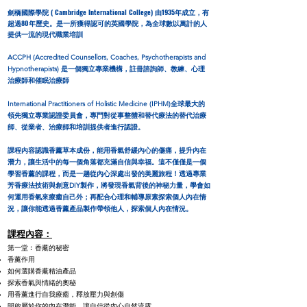
劍橋國際學院 ( Cambridge International College) 由1935年成立，有
超過80年歷史。是一所獲得認可的英國學院，為全球數以萬計的人
提供一流的現代職業培訓
ACCPH (Accredited Counsellors, Coaches, Psychotherapists and
Hypnotherapists) 是一個獨立專業機構，註冊諮詢師、教練、心理
治療師和催眠治療師
International Practitioners of Holistic Medicine
(IPHM)全球最大的
領先獨立專業認證委員會，專門對從事整體和替代療法的替代治療
師、從業者、治療師和培訓提供者進行認證。
課程內容認識香薰草本成份，能用香氣舒緩內心的傷痛，提升內在
潛力，讓生活中的每一個角落都充滿自信與幸福。這不僅僅是一個
學習香薰的課程，而是一趟從內心深處出發的美麗旅程！透過專業
芳香療法技術與創意DIY製作，將發現香氣背後的神秘力量，學會如
何運用香氣來療癒自己外；再配合心理和輔導原素探索個人內在情
況，讓你能透過香薰產品製作帶領他人，探索個人內在情況。
課程內容：
第一堂︰香薰的秘密
香薰作用
如何選購香薰精油產品
探索香氣與情緒的奧秘
用香薰進行自我療癒，釋放壓力與創傷
開啟屬於你的內在潛能，讓自信從內心自然流露