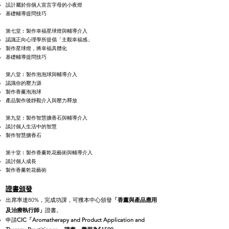
設計屬於你個人宣言字母的小夜燈
基礎輔導提問技巧
第七堂︰製作幸福星球燈與輔導介入
認識正向心理學所提倡「主觀幸福感」
製作星球燈，將幸福具體化
基礎輔導提問技巧
第八堂︰製作泡泡球與輔導介入
認識你的壓力源
製作香薰泡泡球
產品製作後靜觀介入與壓力釋放
第九堂︰製作智慧擴香石與輔導介入
談討個人生活中的智慧
製作智慧擴香石
第十堂︰製作香薰乾花藝術與輔導介入
談討個人成長
製作香薰乾花藝術
證書頒發
香薰與產品應用
出席率達80%，完成功課，可獲本中心頒發
「
及治療執行師
」
證書。
申請
CIC「Aromatherapy and Product Application and