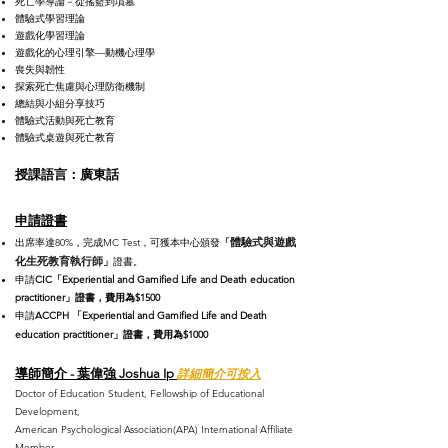
死亡學導論－從搖籃到墳墓
體驗式學習理論
遊戲化學習理論
遊戲化的心理引擎—動機心理學
喪失與韌性
探索死亡焦慮與心理防衛機制
總結與小組分享技巧
體驗式活動與死亡教育
體驗式桌遊與死亡教育
授課語言：廣東話
申請證書
體驗式與遊戲
出席率達80%，完成MC Test，可獲本中心頒發
「
化生死教育執行師
」
證書。
申請
CIC「Experiential and Gamified Life and Death education
practitioner」證書，費用為$1500
申請
ACCPH
「Experiential and Gamified Life and Death
education practitioner」證書，費用為$1000
導
師簡介 - 葉偉強 Joshua Ip
詳細簡介可按入
Doctor of Education
Student,
Fellowship of Educational
Development,
American Psychological Association(APA) International Affiliate
Member,