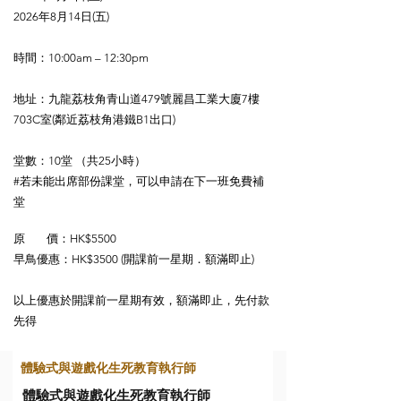
2026年8月14日(五)
時間：10:00am – 12:30pm
地址：
九龍荔枝角青山道479號麗昌工業大廈7樓
703C室
(鄰近荔枝角港鐵B1出口)
堂數：10堂 （共25小時）
#
若未能出席部份課堂，可以申請在下一班免費補
堂
原 價：HK$5500
早鳥優惠：HK$3500 (開課前一星期．額滿即止)
以上優惠於開課前一星期有效，額滿即止，先付款
先得
體驗式與遊戲化生死教育執行師
體驗式與遊戲化生死教育執行師