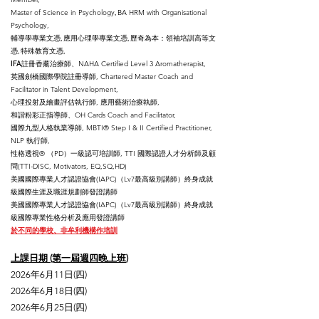
Master of Science in Psychology
BA HRM with Organisational
,
Psychology,
輔導學專業文憑, 應用心理學專業文憑,
歷奇為本：領袖培訓高等文
憑, 特殊教育文憑,
NAHA Certified Level 3 Aromatherapist,
IFA註冊香薰治療師、
英國劍橋國際學院註冊導師, Chartered Master Coach and
Facilitator in Talent Development,
心理投射及繪畫評估執行師, 應用藝術治療執師,
和諧粉彩正指導師、OH Cards Coach and Facilitator,
國際九型人格執業導師, MBTI® Step I & II Certified Practitioner,
NLP 執行師,
性格透視®️ （PD）一級認可培訓師, TTI 國際認證人才分析師及顧
問(TTI-DISC, Motivators, EQ,SQ,HD)
美國國際專業人才認證協會(IAPC)（Lv7最高級別講師）終身成就
級國際生涯及職涯規劃師發證講師
美國國際專業人才認證協會(IAPC)（Lv7最高級別講師）終身成就
級國際專業性格分析及應用發證講師
於不同的學校、非牟利機構作培訓
上課日期 (第一屆週四晚上班
)
2026年6月11日(四)
2026年6月18日(四)
2026年6月25日(四)