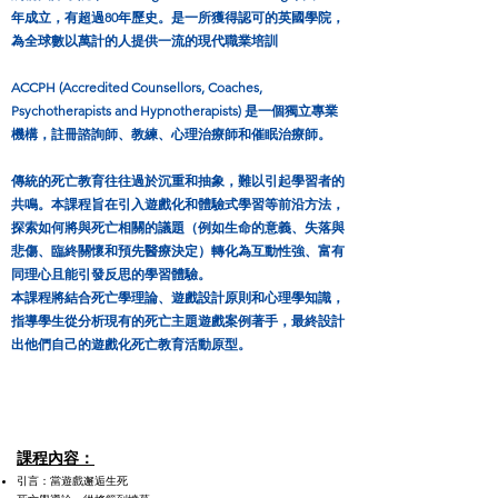
年成立，有超過80年歷史。是一所獲得認可的英國學院，
為全球數以萬計的人提供一流的現代職業培訓
ACCPH (Accredited Counsellors, Coaches,
Psychotherapists and Hypnotherapists) 是一個獨立專業
機構，註冊諮詢師、教練、心理治療師和催眠治療師
​。
傳統的死亡教育往往過於沉重和抽象，難以引起學習者的
共鳴。本課程旨在引入遊戲化和體驗式學習等前沿方法，
探索如何將與死亡相關的議題（例如生命的意義、失落與
悲傷、臨終關懷和預先醫療決定）轉化為互動性強、富有
同理心且能引發反思的學習體驗。
本課程將結合死亡學理論、遊戲設計原則和心理學知識，
指導學生從分析現有的死亡主題遊戲案例著手，最終設計
出他們自己的遊戲化死亡教育活動原型。
課程內容：
引言：當遊戲邂逅生死