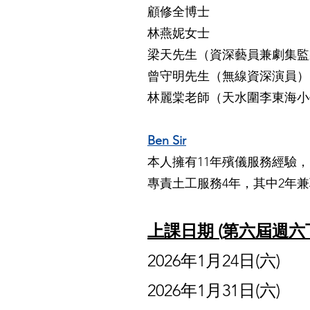
顧修全博士
林燕妮女士
梁天先生（資深藝員兼劇集監
曾守明先生（無線資深演員）
林麗棠老師（天水圍李東海小
Ben Sir
本人擁有11年殯儀服務經驗
專責土工服務4年，其中2年
上課日期 (第六屆週
2026年1月24
日(六)
2026年1月31日(六)