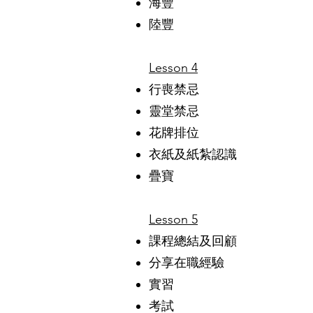
海豐
陸豐
Lesson 4
行喪禁忌
靈堂禁忌
花牌排位
衣紙及紙紮認識
疊寶
Lesson 5
課程總結及回顧
分享在職經驗
實習
考試