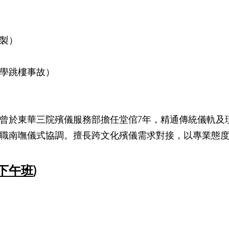
製）
學跳樓事故）
，曾於東華三院殯儀服務部擔任堂倌7年，精通傳統儀軌及
兼職南嘸儀式協調。擅長跨文化殯儀需求對接，以專業態
六下午班
)