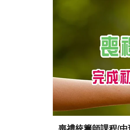
喪禮統籌師課程(中班