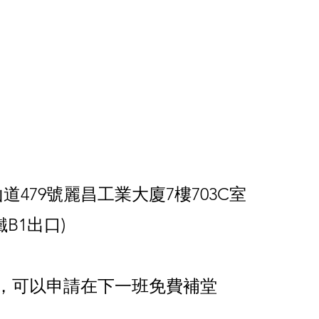
道479號麗昌工業大廈7樓
703C室
1出口)
，可以申請在下一班免費補堂