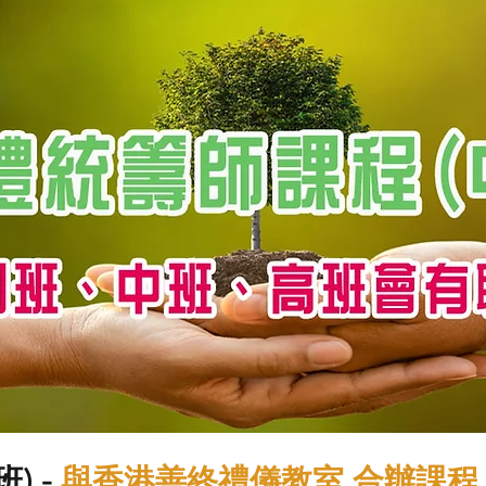
) -
與香港善終禮儀教室 合辦課程