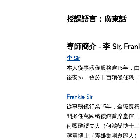
授課語言：廣東話
導
師簡介 - 李 Sir, Franki
李 Sir
本人從事殯儀服務逾15年，
後安排。曾於中西殯儀任職，
Frankie Sir
從事殯儀行業15年，全職喪禮
間擔任萬國殯儀館首席堂倌一
何藍瓊纓夫人（何鴻燊博士二
蔣震博士（震雄集團創辦人）