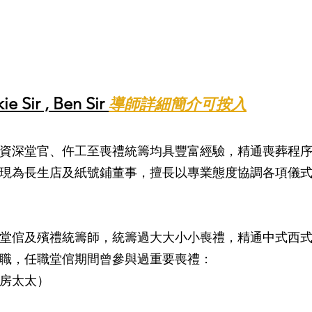
e Sir , Ben Sir
導師詳細簡介可按入
由資深堂官、仵工至喪禮統籌均具豐富經驗，精通喪葬程序
現為長生店及紙號鋪董事，擅長以專業態度協調各項儀
堂倌及殯禮統籌師，統籌過大大小小喪禮，精通中式西式禮儀
職，任職堂倌期間曾參與過重要喪禮：
房太太）