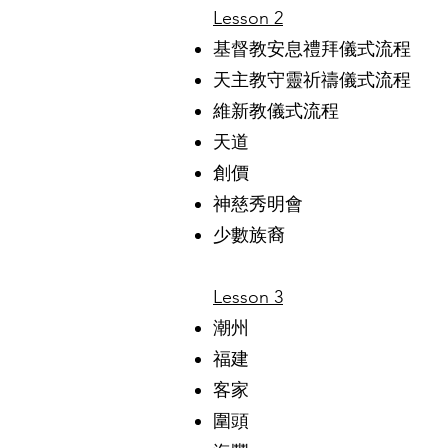
Lesson 2
基督教安息禮拜儀式流程
天主教守靈祈禱儀式流程
維新教儀式流程
天道
創價
神慈秀明會
少數族裔
Lesson 3
潮州
福建
客家
圍頭