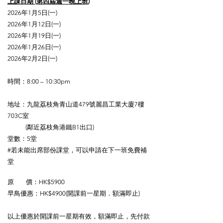
上課日期 (第四屆週一晚上班
)
2026年1月5
日(一)
2026年1月12日(一)
2026年1月19日(一)
2026年1月26日(一)
2026年2月2日(一)
時間：8:00 – 10:30pm
地址：
九龍荔枝角青山道479號麗昌工業大廈7樓
703C室
(鄰近荔枝角港鐵B1出口)
堂數：5堂
#
若未能出席部份課堂，可以申請在下一班免費補
堂
原 價：HK$5900
早鳥優惠：HK$4900(開課前一星期．額滿即止)
以上優惠於開課前一星期有效，額滿即止，先付款