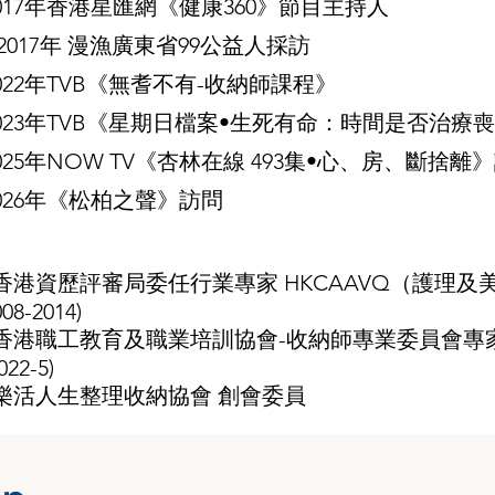
017年香港星匯網《健康360》節目主持人
 2017年 漫漁廣東省99公益人採訪
022年TVB《無耆不有-收納師課程》
023年TVB《星期日檔案•生死有命：時間是否治
025年NOW TV《杏林在線 493集•心、房、斷捨離
026年《松柏之聲》訪問
香港資歷評審局委任行業專家 HKCAAVQ（護理及
008-2014)
•香港職工教育及職業培訓協會-收納師專業委員會專
022-5)
•樂活人生整理收納協會 創會委員