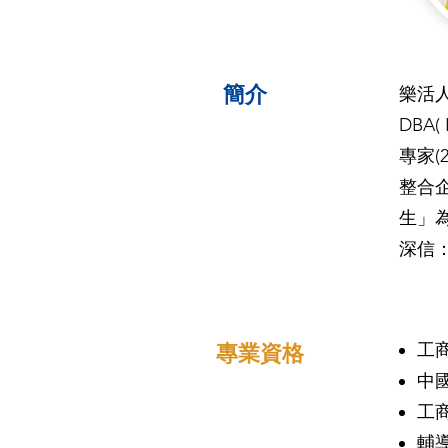
簡介
樂活人
DBA
專家(
整合
生」
深信
工商
​專業資格
中
工商
輔導學