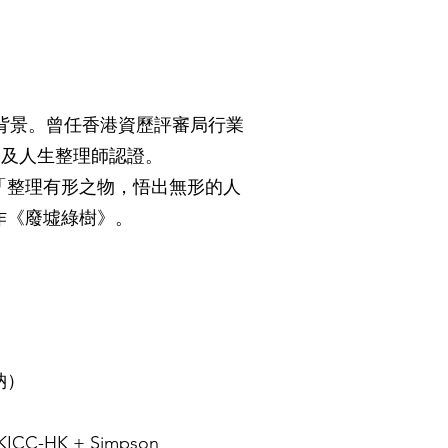
養師背景。曾任香港資歷評審局行業
納師及人生整理師認證。
「整理有形之物，悟出無形的人
作《廢墟綠樹》。
納）
KICC-HK + Simpson