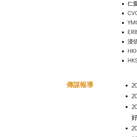
仁
C
Y
E
浸
HK
H
傳謀報導
2
2
2