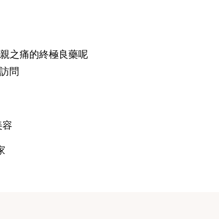
療喪親之痛的終極良藥呢
》訪問
美容
家