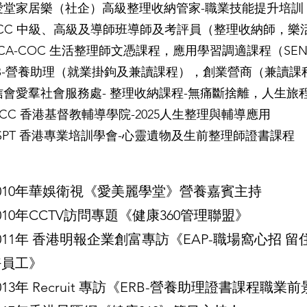
愛堂家居樂（社企）高級整理收納管家-職業技能提升培訓
VCC 中級、高級及導師班導師及考評員（整理收納師，樂
MCA-COC 生活整理師文憑課程，應用學習調適課程（SE
RB-營養助理（就業掛鉤及兼讀課程），創業營商（兼讀課
信會愛羣社會服務處- 整理收納課程-無痛斷捨離，人生旅
ICC 香港基督教輔導學院-2025人生整理與輔導應用
KSPT 香港專業培訓學會-心靈遺物及生前整理師證書課程
2010年華娛衛視《愛美麗學堂》營養嘉賓主持
010年CCTV訪問專題《健康360管理聯盟》
011年 香港明報企業創富專訪《EAP-職場窩心招 留
好員工》
013年 Recruit 專訪《ERB-營養助理證書課程職業