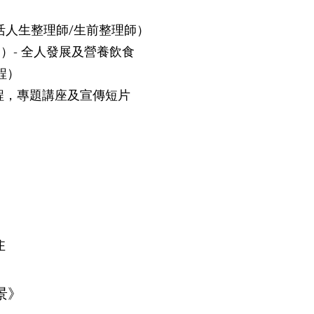
活人生整理師/生前整理師）
N）- 全人發展及營養飲食
程）
程，專題講座及宣傳短片
住
前景》