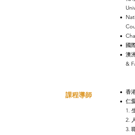
Uni
Nat
Coun
Cha
國
澳洲
& F
香
課程導師
仁愛
1.
2.
3. 