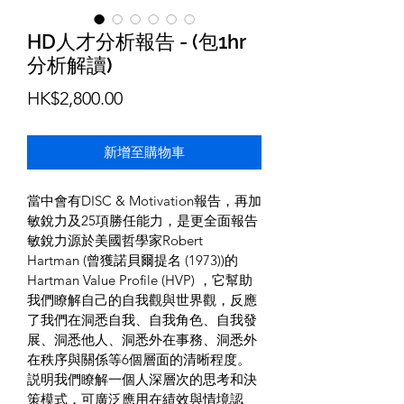
HD人才分析報告 - (包1hr
分析解讀)
價
HK$2,800.00
格
新增至購物車
當中會有DISC & Motivation報告，再加
敏銳力及25項勝任能力，是更全面報告
敏銳力源於美國哲學家Robert 
Hartman (曾獲諾貝爾提名 (1973))的
Hartman Value Profile (HVP) ，它幫助
我們瞭解自己的自我觀與世界觀，反應
了我們在洞悉自我、自我角色、自我發
展、洞悉他人、洞悉外在事務、洞悉外
在秩序與關係等6個層面的清晰程度。
説明我們瞭解一個人深層次的思考和決
策模式，可廣泛應用在績效與情境認