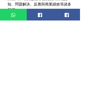
知、問題解決、反應與商業績效等諸多
領域。
勝任能力源於TTI對人才能力的研究。
它分為4個階梯（清晰思維力、自我領
導力、團隊領導力、真我領導力）25項
勝任能力，該工具診斷人（團隊）能力
排序，從而認知到優勢、挑戰的能力
項，從而在未來根據環境和崗位做平衡
與發展。 
綜合兩者，可看到人是如何思考決策並
借由優勢能力達成績效。
地址：九龍荔枝角青山道479號麗昌工業大廈7樓703C室
電話/WhatsApp：6707 2320
Email:
joshua_keung@yahoo.com.hk