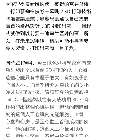
大家記得最新蜘蛛俠，彼得帕克在飛機
上打印新蜘蛛俠衫一幕嗎？3D 打印技術
將顛覆製造業，顧客只需選取自己想要
購買的產品設計，3D 列印出來，一個程
式就做到以前要一連串生產鍊的事。所
以，在未來20年後，樣品可能不再需要
專人製造，打印出來就一目了然。
同時2019年4月
今日以色列科學家宣布成
功研發出全球首個 3D 打印的人工心臟，
這個心臟只有車厘子般大，有如兔子的
心臟大小，消息指研究人員花了約 3 小
時才能打印出來。這項研究的負責教授 
Tal Dvir 指雖然以往有人成功用 3D 打印
技術印出整個心臟結構，但他的團隊研
究的這個人工心臟內充滿細胞、血管、
心室和心房，是至今世上首個成功的例
子。他亦解釋，這個人工心臟可以收
縮，但無法泵血。不過由於這個人工心