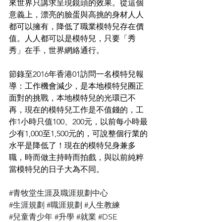
來世界只講求呈現鏡頭的效果。從這個
意義上，漂亮的臉蛋與高挑的身材人人
都可以擁有，降低了職業模特兒存在價
值。人人都可以是模特兒，只要「秀
秀」在手，世界網絡通行。
節錄至2016年香港01訪問一名模特兒報
導：工作機會減少，是本地模特兒圈正
面對的挑戰，本地模特兒的光環已不
再，現在的模特兒工作是不值錢的，工
作1小時只值100、200元，以前每小時最
少有1,000至1,500元的，可說整個行業的
水平是降低了！現在的模特兒身兼多
職，時而做主持時而拍戲，與以前純粹
當模特兒的日子大為不同。 
#青牧堂生涯及職涯規劃中心
#生涯規劃
#職涯規劃
#人生教練
#兒童青少年
#升學
#就業
#DSE