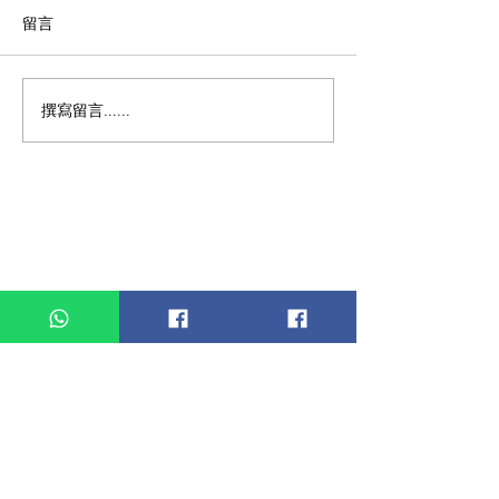
留言
撰寫留言......
10大未來最具潛力職務逐
10大未來最具潛
個睇 - 雲端服務研發經理
個睇 - 物聯網工