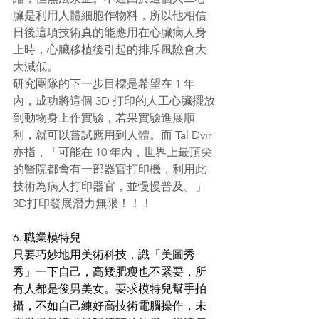
臟是利用人體細胞作物料，所以他相信
日後這項技術真的能應用在心臟病人身
上時，心臟移植後引起的排斥風險會大
大減低。
研究團隊的下一步目標是希望在 1 年
內，成功將這個 3D 打印的人工心臟擺放
到動物身上作實驗，若果實驗進展順
利，就可以嘗試應用到人體。而 Tal Dvir 
亦指，「可能在 10 年內，世界上最頂尖
的醫院都會有一部器官打印機，利用此
技術為病人打印器官，並慢慢普及。」
3D打印發展潛力無限！！！
6. 職業模特兒
只要巧妙地用美術科技，識「美圖秀
秀」一下自己，高矮肥瘦也不緊要，所
有人都是俊男美女。要求模特兒幫手拍
攝，不如自己練好高技術電腦操作，未