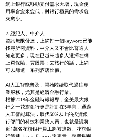
網上銀行或移動支付需求大增，現金使
用率會愈來愈低，對銀行櫃員的需求愈
來愈少。
2. 經紀人、中介人
資訊無限發達，上網打一個keyword已能
找尋所需資料，中介人又不會比普通人
知道更多，現在已越來越多人選擇在網
上買保險、買股票；去旅行的話，上網
可以篩選一系列酒店比價。
AI人工智能普及，開始陸續取代過往專
業服務，尤其是經濟金融行業。
根據2018年金融時報報導，全美最大銀
行之一花旗銀行更是計劃在5年內，通過
人工智能算法，取代50%以上的投資銀
行部門的科技和業務人員，也就是說將
近1萬名花旗銀行員工將被遣散。花旗銀
行總裁 Jamie Forese 還表示，整個集團