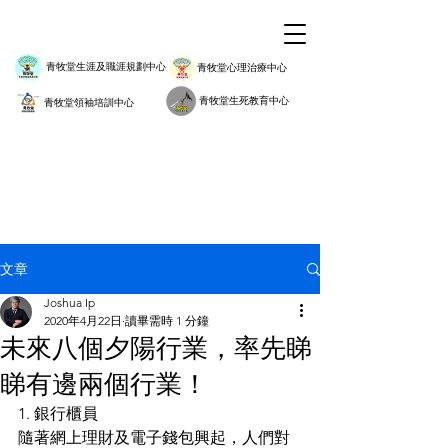
青牧堂生涯及職涯規劃中心
青牧堂心理治療中心
青牧堂生死教育中心
青牧堂領袖培訓中心
文章
Joshua Ip
2020年4月22日
讀畢需時 1 分鐘
未來八個夕陽行業，率先睇
睇有邊兩個行業！
1. 銀行櫃員
隨著網上理財及電子錢包興起，人們對