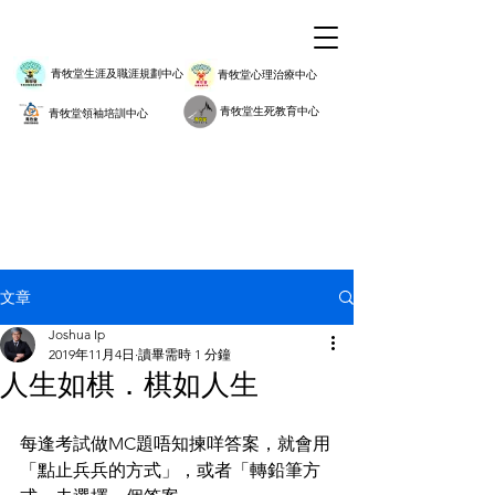
青牧堂生涯及職涯規劃中心
青牧堂心理治療中心
青牧堂生死教育中心
青牧堂領袖培訓中心
文章
Joshua Ip
2019年11月4日
讀畢需時 1 分鐘
人生如棋．棋如人生
每逢考試做MC題唔知揀咩答案，就會用
「點止兵兵的方式」，或者「轉鉛筆方